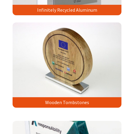
Infinitely Recycled Aluminum
Wooden Tombstones