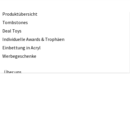
Produktübersicht
Tombstones
Deal Toys
Individuelle Awards & Trophäen
Einbettung in Acryl
Werbegeschenke
Über uns
Triff das Team
Studio Zoran Strijbosch
Artcrylics von Rogier Strijbosch