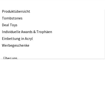
Produktübersicht
Tombstones
Deal Toys
Individuelle Awards & Trophäen
Einbettung in Acryl
Werbegeschenke
Über uns
Triff das Team
Studio Zoran Strijbosch
Artcrylics von Rogier Strijbosch