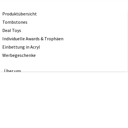
Produktübersicht
Tombstones
Deal Toys
Individuelle Awards & Trophäen
Einbettung in Acryl
Werbegeschenke
Über uns
Triff das Team
Studio Zoran Strijbosch
Artcrylics von Rogier Strijbosch