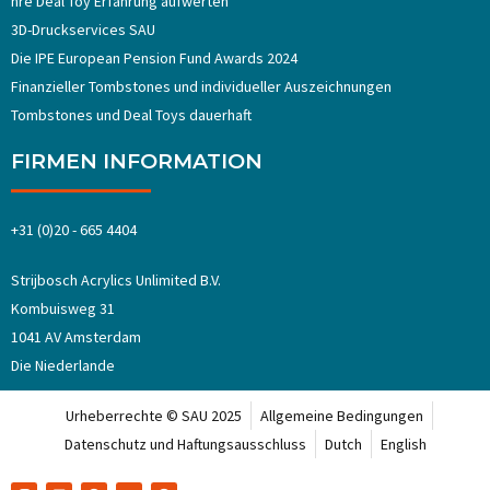
hre Deal Toy Erfahrung aufwerten
3D-Druckservices SAU
Die IPE European Pension Fund Awards 2024
Finanzieller Tombstones und individueller Auszeichnungen
Tombstones und Deal Toys dauerhaft
FIRMEN INFORMATION
+31 (0)20 - 665 4404
Strijbosch Acrylics Unlimited B.V.
Kombuisweg 31
1041 AV Amsterdam
Die Niederlande
Urheberrechte © SAU 2025
Allgemeine Bedingungen
Datenschutz und Haftungsausschluss
Dutch
English